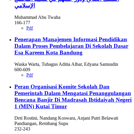
الإسلامي
Muhammad Abu Twaha
166-177
Pdf
Penerapan Manajemen Informasi Pendidikan
Dalam Proses Pembelajaran Di Sekolah Dasar
Esa Kareem Kota Bandung
Waska Warta, Tubagus Aditia Albar, Edyana Samsudin
600-609
Pdf
Peran Organisasi Komite Sekolah Dan
Pemerintah Dalam Mengatasi Penanggulangan
Bencana Banjir Di Madrasah Ibtidaiyah Negeri
1 (MIN) Kutai Timur
Deti Rostini, Nandang Koswara, Anjani Putri Belawati
Pandiangan, Rembang Supu
232-243