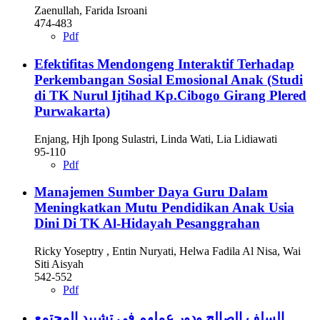
Zaenullah, Farida Isroani
474-483
Pdf
Efektifitas Mendongeng Interaktif Terhadap
Perkembangan Sosial Emosional Anak (Studi
di TK Nurul Ijtihad Kp.Cibogo Girang Plered
Purwakarta)
Enjang, Hjh Ipong Sulastri, Linda Wati, Lia Lidiawati
95-110
Pdf
Manajemen Sumber Daya Guru Dalam
Meningkatkan Mutu Pendidikan Anak Usia
Dini Di TK Al-Hidayah Pesanggrahan
Ricky Yoseptry , Entin Nuryati, Helwa Fadila Al Nisa, Wai
Siti Aisyah
542-552
Pdf
السلف الصالح ودور عملهم في تشييد المجتمع