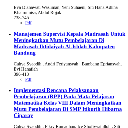
Eva Dianawati Wasliman, Yeni Suhaeni, Siti Hana Adlina
Khairunnisa; Abdul Rojak
738-745
Pdf
Manajemen Supervisi Kepala Madrasah Untuk
Meningkatkan Mutu Pembelajaran Di
Madrasah Ibtidaiyah Al-Ishlah Kabupaten
Bandung
Cahya Syaodih , Andri Feriyansyah , Bambang Epriansyah,
Evi Hanafiah
396-413
Pdf
Implementasi Rencana Pelaksanaan
Pembelajaran (RPP) Pada Mata Pelajaran
Matematika Kelas VIII Dalam Meningkatkan
Mutu Pembelajaran Di SMP Itikurih Hibarna
Ciparay
Cahya Syaodih , Fikry Ramadhan, Ice Shofiyyatulloh , Siti