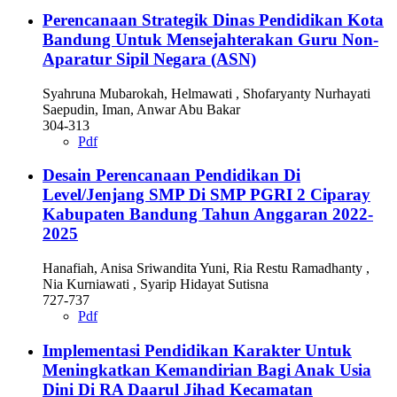
Perencanaan Strategik Dinas Pendidikan Kota
Bandung Untuk Mensejahterakan Guru Non-
Aparatur Sipil Negara (ASN)
Syahruna Mubarokah, Helmawati , Shofaryanty Nurhayati
Saepudin, Iman, Anwar Abu Bakar
304-313
Pdf
Desain Perencanaan Pendidikan Di
Level/Jenjang SMP Di SMP PGRI 2 Ciparay
Kabupaten Bandung Tahun Anggaran 2022-
2025
Hanafiah, Anisa Sriwandita Yuni, Ria Restu Ramadhanty ,
Nia Kurniawati , Syarip Hidayat Sutisna
727-737
Pdf
Implementasi Pendidikan Karakter Untuk
Meningkatkan Kemandirian Bagi Anak Usia
Dini Di RA Daarul Jihad Kecamatan