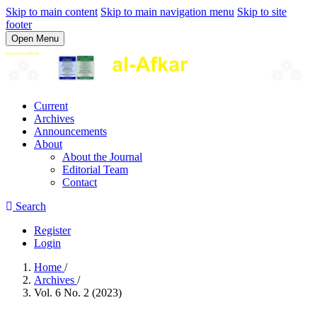
Skip to main content
Skip to main navigation menu
Skip to site
footer
Open Menu
Current
Archives
Announcements
About
About the Journal
Editorial Team
Contact
Search
Register
Login
Home
/
Archives
/
Vol. 6 No. 2 (2023)