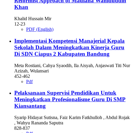
Reformist Approach of Maulana Wahiduddin
Khan
Khalid Hussain Mir
12-23
PDF (English)
Implementasi Kompetensi Manajerial Kepala
Sekolah Dalam Meningkatkan Kinerja Guru
Di SDN Ciapus 2 Kabupaten Bandung
Meta Rostiani, Cahya Syaodih, Ila Aisyah, Anjaswati Titi Nur
Azizah, Wulansari
452-462
Pdf
Pelaksanaan Supervisi Pendidikan Untuk
Meningkatkan Profesionalisme Guru Di SMP
Kiansantang
Syarip Hidayat Sutisna, Faiz Karim Fatkhulloh , Abdul Rojak
, Wahyu Rananda Saputra
828-837