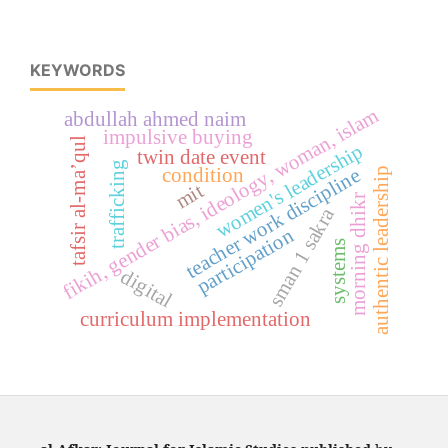
KEYWORDS
fikih, gender bias, ideology, woman, islam
abdullah ahmed naim
impulsive buying
tafsir al-ma’qul
women's leadership
twin date event
trafficking
condition
teacher work discipline
authentic leadership
mit
morning dhikr
sman 1 sakra
participation
systems
digital
curriculum implementation