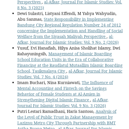
Perspectives
,
al-Afkar, Journal For Islamic Studies: Vol.
8 No. 3 (2025)
Dewi Sulastri, Listyani Effendi, M Yahya Wahyudin,
Abu Sanmas,
State Responsibility in Implementing
Bandung City Regional Regulation Number 24 of 2012
concerning the Implementation and Handling of Social
Welfare from the Siyasah Maliyah Perspective
,
al-
Afkar, Journal For Islamic Studies: Vol. 9 No. 2 (2026)
Yusuf, Evi Hanafiah, Hilya Anisa Sholihat Islamy, Dwi
Rahayuningsih,
Management of Islamic Boarding
School Education Units in the Era of Collaborative
Financing at the Raudlatul Mutaallim Islamic Boarding
School, Tasikmalaya City
,
al-Afkar, Journal For Islamic
Studies: Vol. 7 No. 4 (2024)
Imam Buchari, Nina Kurniawati,
The Influence of
Mental Accounting and Fintech on the Savings
Behavior of Female Students at Al-Amien in
Strengthening Digital Islamic Finance
,
al-Afkar,
Journal For Islamic Studies: Vol. 9 No. 3 (2026)
Putri Lestari Ramadhani, Haris Santoso,
Analysis of
the Level of Public Trust in Zakat Management by
Laziznu Metro City Through Partnership with BMT
Artha Buana Metro
,
al-Afkar, Journal For Islamic