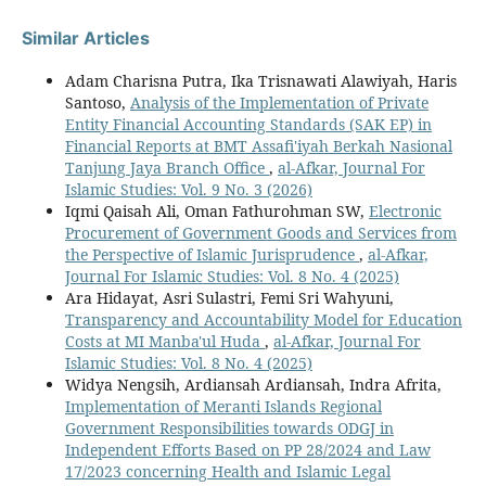
Similar Articles
Adam Charisna Putra, Ika Trisnawati Alawiyah, Haris
Santoso,
Analysis of the Implementation of Private
Entity Financial Accounting Standards (SAK EP) in
Financial Reports at BMT Assafi'iyah Berkah Nasional
Tanjung Jaya Branch Office
,
al-Afkar, Journal For
Islamic Studies: Vol. 9 No. 3 (2026)
Iqmi Qaisah Ali, Oman Fathurohman SW,
Electronic
Procurement of Government Goods and Services from
the Perspective of Islamic Jurisprudence
,
al-Afkar,
Journal For Islamic Studies: Vol. 8 No. 4 (2025)
Ara Hidayat, Asri Sulastri, Femi Sri Wahyuni,
Transparency and Accountability Model for Education
Costs at MI Manba'ul Huda
,
al-Afkar, Journal For
Islamic Studies: Vol. 8 No. 4 (2025)
Widya Nengsih, Ardiansah Ardiansah, ⁠Indra Afrita,
Implementation of Meranti Islands Regional
Government Responsibilities towards ODGJ in
Independent Efforts Based on PP 28/2024 and Law
17/2023 concerning Health and Islamic Legal