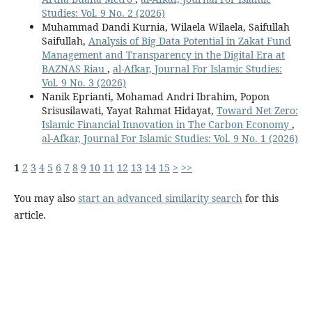
Studies: Vol. 9 No. 2 (2026)
Muhammad Dandi Kurnia, Wilaela Wilaela, Saifullah
Saifullah,
Analysis of Big Data Potential in Zakat Fund
Management and Transparency in the Digital Era at
BAZNAS Riau
,
al-Afkar, Journal For Islamic Studies:
Vol. 9 No. 3 (2026)
Nanik Eprianti, Mohamad Andri Ibrahim, Popon
Srisusilawati, Yayat Rahmat Hidayat,
Toward Net Zero:
Islamic Financial Innovation in The Carbon Economy
,
al-Afkar, Journal For Islamic Studies: Vol. 9 No. 1 (2026)
1
2
3
4
5
6
7
8
9
10
11
12
13
14
15
>
>>
You may also
start an advanced similarity search
for this
article.