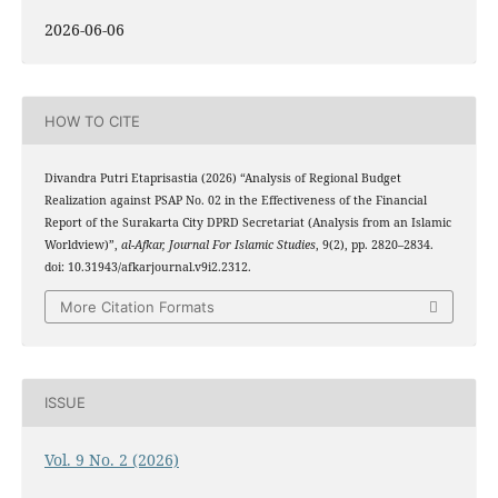
2026-06-06
HOW TO CITE
Divandra Putri Etaprisastia (2026) “Analysis of Regional Budget
Realization against PSAP No. 02 in the Effectiveness of the Financial
Report of the Surakarta City DPRD Secretariat (Analysis from an Islamic
Worldview)”,
al-Afkar, Journal For Islamic Studies
, 9(2), pp. 2820–2834.
doi: 10.31943/afkarjournal.v9i2.2312.
More Citation Formats
ISSUE
Vol. 9 No. 2 (2026)