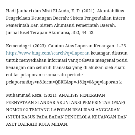
Hadi Jauhari dan Misfi El Auda, E. D. (2021). Akuntabilitas
Pengelolaan Keuangan Daerah: Sistem Pengendalian Intern
Pemerintah Dan Sistem Akuntansi Pemerintah Daerah.
Jurnal Riset Terapan Akuntansi, 5(2), 44–53.
Kemendagri. (2023). Catatan Atas Laporan Keuangan. 1–25.
https://www.bing.com/search?q=Laporan
keuangan disusun
untuk menyediakan informasi yang relevan mengenai posisi
keuangan dan seluruh transaksi yang dilakukan oleh suatu
entitas pelaporan selama satu periode
pelaporan&qs=n&form=QBRE&sp=-1&lq=0&pq=laporan k
Muhammad Reza. (2021). ANALISIS PENERAPAN
PERNYATAAN STANDAR AKUNTANSI PEMERINTAH (PSAP)
NOMOR 02 TENTANG LAPORAN REALISASI ANGGARAN
(STUDI KASUS PADA BADAN PENGELOLA KEUANGAN DAN
ASET DAERAH) KOTA MEDAN.