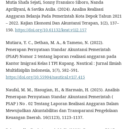
Mutia Shafa Sejati, Sonny Fransisco Siboro, Nanda
Apriliyani, & Savika Aulia. (2024). Analisa Realisasi
Anggaran Belanja Pada Pemerintah Kota Depok Tahun 2021
– 2022. Kajian Ekonomi Dan Akuntansi Terapan, 1(2), 137–
150.
https://doi.org/10.61132/keat.v1i2.157
Mutiara, Y. C., Dethan, M. A., & Tameno, N. (2022).
Penerapan Pernyataan Standar Akuntansi Pemerintah
(PSAP) Nomor 2 tentang laporan realisasi anggaran pada
Kantor Imigrasi Kelas I TPI Kupang. Nautical : Jurnal Ilmiah
Multidisiplin Indonesia, 1(7), 582–591.
https://doi.org/10.55904/nautical.v1i7.415
Naufal, M. M., Hasugian, H., & Harmain, H. (2025). Analisis
Penerapan Pernyataan Standar Akuntansi Pemerintah (
PSAP ) No . 02 Tentang Laporan Realisasi Anggaran Dalam
Mewujudkan Akuntabilitas dan Transparansi Pengelolaan
Keuangan Daerah. 16(1123), 1123–1137.